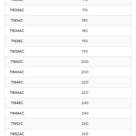
71834AС
170
21
71836С
180
2
71836AС
180
2
71838С
190
2
71838AС
190
2
71840С
200
2
71840AС
200
2
71844С
220
2
71844AС
220
2
71848С
240
3
71848AС
240
3
71852С
260
3
71852AС
260
3