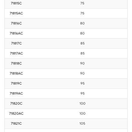
71815С
75
9
71815AС
75
9
71816С
80
1
71816AС
80
1
71817С
85
11
71817AС
85
11
71818С
90
11
71818AС
90
11
71819С
95
1
71819AС
95
1
71820С
100
12
71820AС
100
12
71821С
105
1