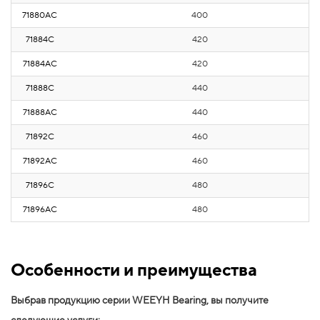
71880AС
400
5
71884С
420
5
71884AС
420
5
71888С
440
5
71888AС
440
5
71892С
460
5
71892AС
460
5
71896С
480
6
71896AС
480
6
Особенности и преимущества
Выбрав продукцию серии WEEYH Bearing, вы получите