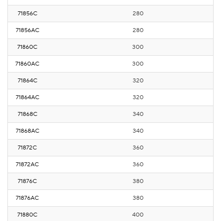
71856С
280
3
71856AС
280
3
71860С
300
3
71860AС
300
3
71864С
320
4
71864AС
320
4
71868С
340
4
71868AС
340
4
71872С
360
4
71872AС
360
4
71876С
380
4
71876AС
380
4
71880С
400
5